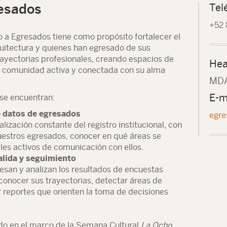
esados
Tel
+52 
 a Egresados tiene como propósito fortalecer el
quitectura y quienes han egresado de sus
ayectorias profesionales, creando espacios de
Hea
 comunidad activa y conectada con su alma
MDA.
E-m
 se encuentran:
e datos de egresados
egre
lización constante del registro institucional, con
 nuestros egresados, conocer en qué áreas se
les activos de comunicación con ellos.
alida y seguimiento
esan y analizan los resultados de encuestas
conocer sus trayectorias, detectar áreas de
reportes que orienten la toma de decisiones
do en el marco de la Semana Cultural
La Ocho
,