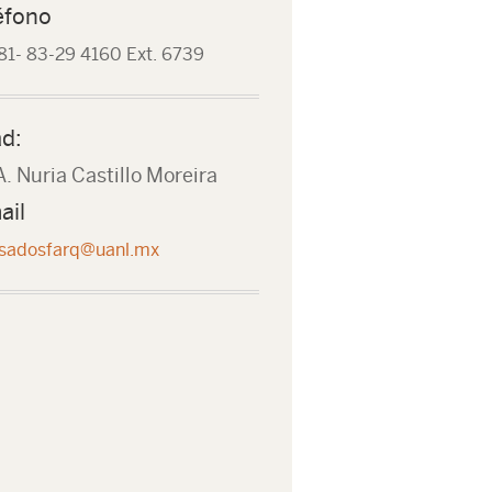
éfono
81- 83-29 4160 Ext. 6739
d:
 Nuria Castillo Moreira
ail
sadosfarq@uanl.mx