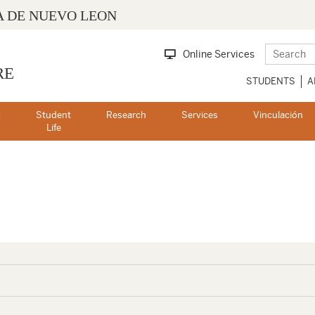
 DE NUEVO LEON
Online Services
RE
STUDENTS
A
c
Student
Research
Services
Vinculación
s
Life