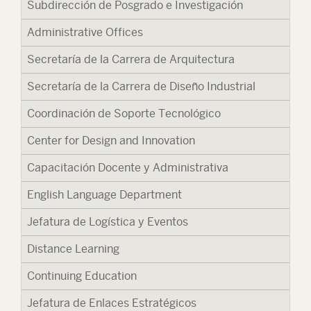
Subdirección de Posgrado e Investigación
68
Administrative Offices
422
Secretaría de la Carrera de Arquitectura
671
Secretaría de la Carrera de Diseño Industrial
67
Coordinación de Soporte Tecnológico
678
Center for Design and Innovation
67
Capacitación Docente y Administrativa
67
English Language Department
671
Jefatura de Logística y Eventos
67
Distance Learning
67
Continuing Education
67
Jefatura de Enlaces Estratégicos
67