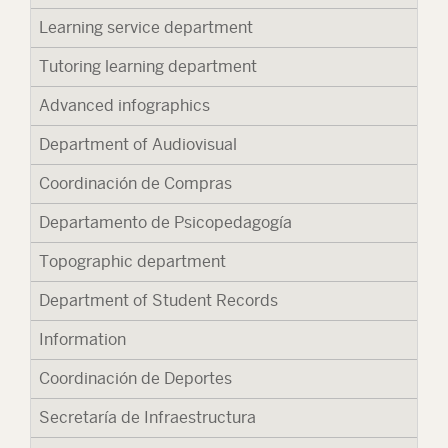
Learning service department
67
Tutoring learning department
67
Advanced infographics
67
Department of Audiovisual
67
Coordinación de Compras
67
Departamento de Psicopedagogía
67
Topographic department
67
Department of Student Records
67
Information
41
Coordinación de Deportes
67
Secretaría de Infraestructura
67