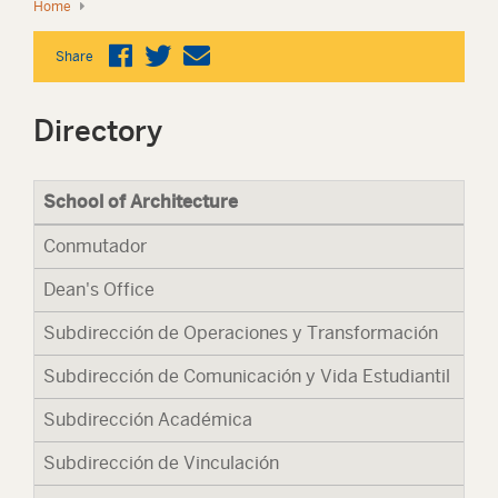
Home
Share
Directory
School of Architecture
+52
Conmutador
81 
Dean's Office
67
Subdirección de Operaciones y Transformación
67
Subdirección de Comunicación y Vida Estudiantil
67
Subdirección Académica
67
Subdirección de Vinculación
67