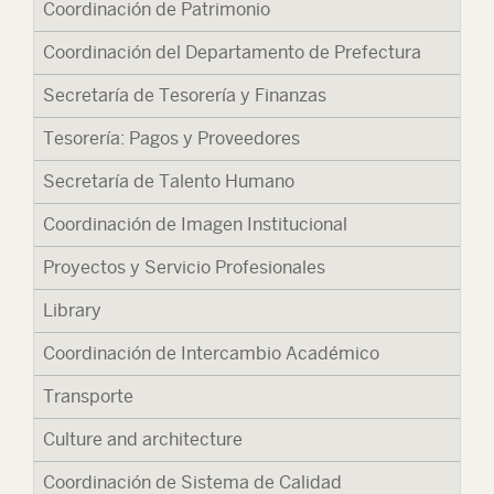
Coordinación de Patrimonio
67
Coordinación del Departamento de Prefectura
67
Secretaría de Tesorería y Finanzas
67
Tesorería: Pagos y Proveedores
67
Secretaría de Talento Humano
67
Coordinación de Imagen Institucional
67
Proyectos y Servicio Profesionales
41
Library
671
Coordinación de Intercambio Académico
68
Transporte
41
Culture and architecture
+52
Coordinación de Sistema de Calidad
671