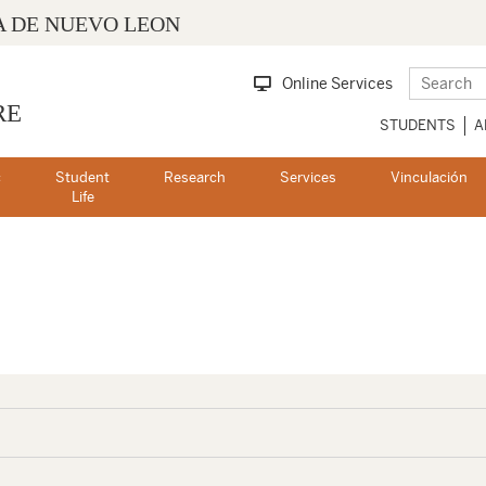
 DE NUEVO LEON
Online Services
RE
STUDENTS
A
c
Student
Research
Services
Vinculación
s
Life