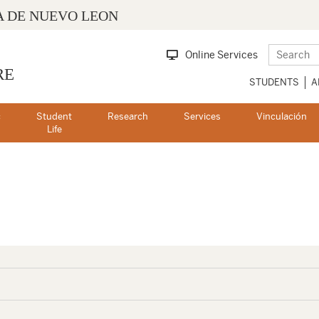
 DE NUEVO LEON
Online Services
RE
STUDENTS
A
c
Student
Research
Services
Vinculación
s
Life