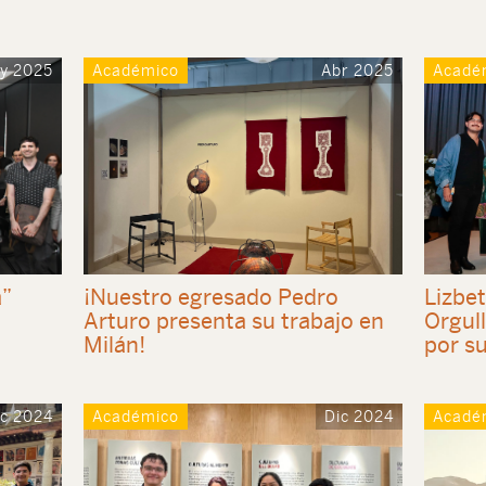
y 2025
Académico
Abr 2025
Acadé
a”
¡Nuestro egresado Pedro
Lizbet
Arturo presenta su trabajo en
Orgul
Milán!
por su
ic 2024
Académico
Dic 2024
Acadé