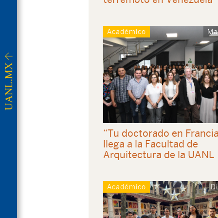
Académico
Ma
“Tu doctorado en Franci
llega a la Facultad de
Arquitectura de la UANL
Académico
D