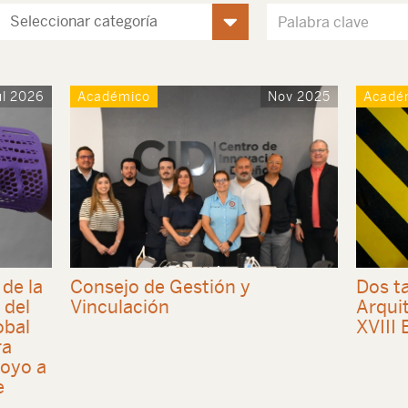
ul 2026
Académico
Nov 2025
Acadé
de la
Consejo de Gestión y
Dos ta
 del
Vinculación
Arqui
obal
XVIII 
ra
poyo a
e