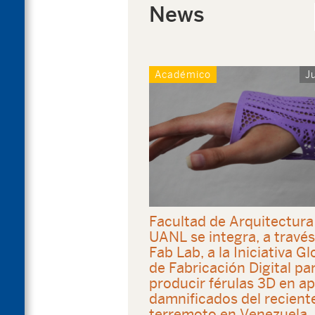
News
Académico
J
Facultad de Arquitectura 
UANL se integra, a través
Fab Lab, a la Iniciativa Gl
de Fabricación Digital pa
producir férulas 3D en a
damnificados del recient
terremoto en Venezuela