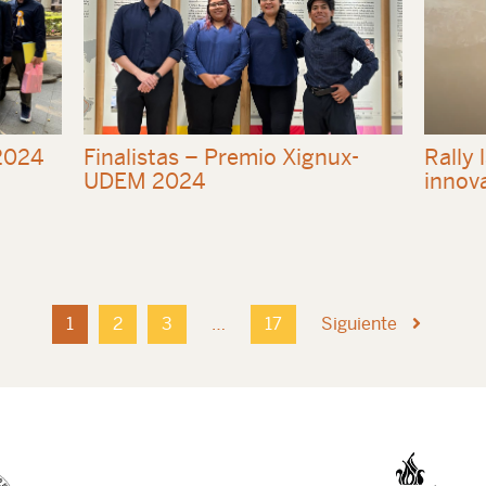
2024
Finalistas – Premio Xignux-
Rally
UDEM 2024
innov
1
2
3
…
17
Siguiente