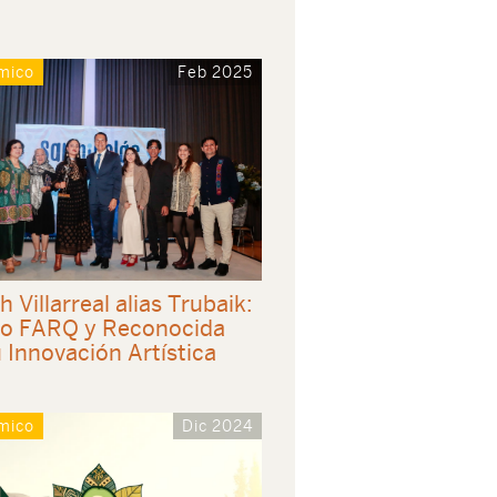
mico
Feb 2025
h Villarreal alias Trubaik:
lo FARQ y Reconocida
 Innovación Artística
mico
Dic 2024