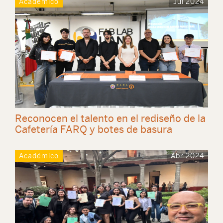
Académico
Jul 2024
Reconocen el talento en el rediseño de la
Cafetería FARQ y botes de basura
Académico
Abr 2024