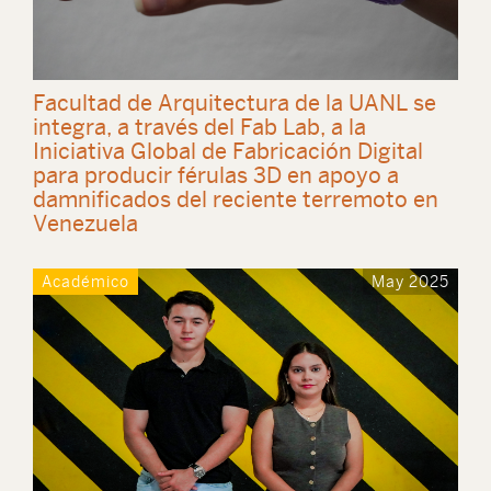
Facultad de Arquitectura de la UANL se
integra, a través del Fab Lab, a la
Iniciativa Global de Fabricación Digital
para producir férulas 3D en apoyo a
damnificados del reciente terremoto en
Venezuela
Académico
May 2025