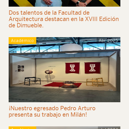
Dos talentos de la Facultad de
Arquitectura destacan en la XVIII Edición
de Dimueble.
Académico
Abr 2025
¡Nuestro egresado Pedro Arturo
presenta su trabajo en Milán!