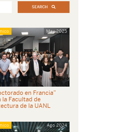
SEARCH
mico
May 2025
octorado en Francia”
a la Facultad de
tectura de la UANL
mico
Ago 2024