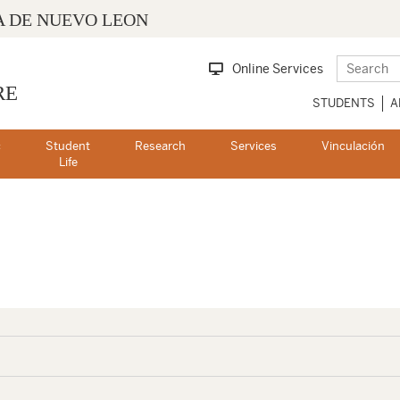
 DE NUEVO LEON
Online Services
RE
STUDENTS
A
c
Student
Research
Services
Vinculación
s
Life