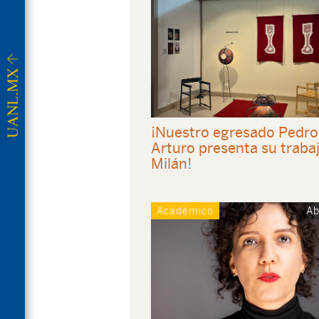
¡Nuestro egresado Pedro
Arturo presenta su traba
Milán!
Académico
Ab