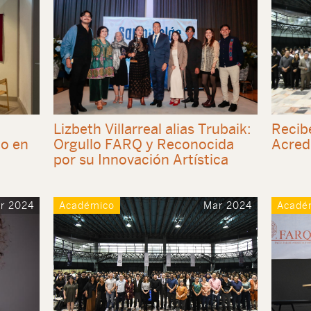
Lizbeth Villarreal alias Trubaik:
Recibe
jo en
Orgullo FARQ y Reconocida
Acred
por su Innovación Artística
r 2024
Académico
Mar 2024
Acadé