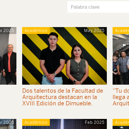
v 2025
Académico
May 2025
Acadé
Dos talentos de la Facultad de
“Tu d
Arquitectura destacan en la
llega 
XVIII Edición de Dimueble.
Arqui
r 2025
Académico
Feb 2025
Acadé