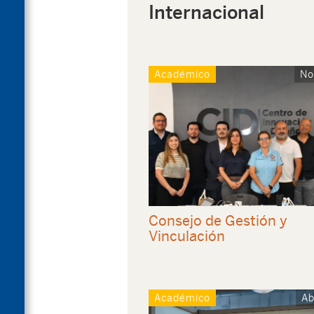
Internacional
Académico
No
Consejo de Gestión y
Vinculación
Académico
Ab