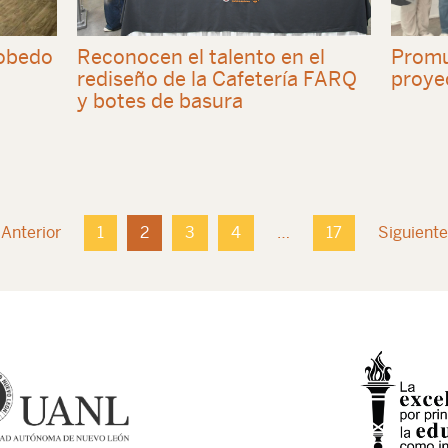
cobedo
Reconocen el talento en el
Promu
rediseño de la Cafetería FARQ
proye
y botes de basura
Anterior
1
2
3
4
…
17
Siguient