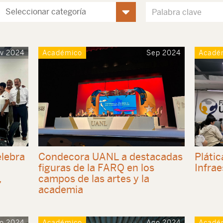
v 2024
Académico
Sep 2024
Acadé
lebra
Condecora UANL a destacadas
Plátic
figuras de la FARQ en los
Infra
,
campos de las artes y la
academia
o 2024
Académico
Ago 2024
Acadé