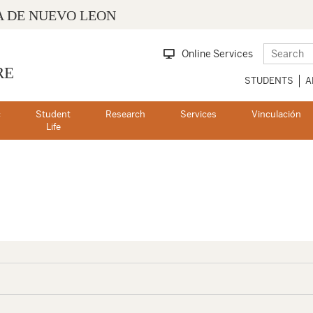
 DE NUEVO LEON
Online Services
RE
STUDENTS
A
c
Student
Research
Services
Vinculación
s
Life