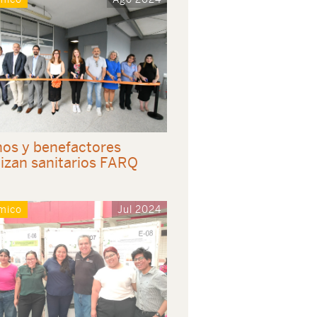
os y benefactores
lizan sanitarios FARQ
mico
Jul 2024