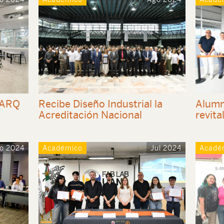
FARQ
Recibe Diseño Industrial la
Alumn
Acreditación Nacional
revita
o 2024
Académico
Jul 2024
Acadé