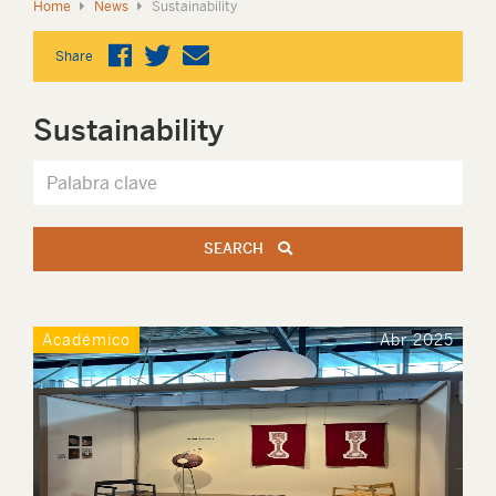
Home
News
Sustainability
Share
Sustainability
SEARCH
Académico
Abr 2025