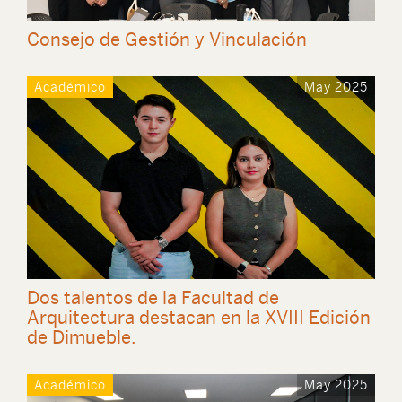
Consejo de Gestión y Vinculación
Académico
May 2025
Dos talentos de la Facultad de
Arquitectura destacan en la XVIII Edición
de Dimueble.
Académico
May 2025