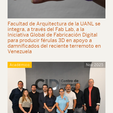
Facultad de Arquitectura de la UANL se
integra, a través del Fab Lab, a la
Iniciativa Global de Fabricación Digital
para producir férulas 3D en apoyo a
damnificados del reciente terremoto en
Venezuela
Académico
Nov 2025