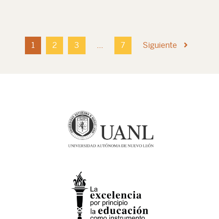
1
2
3
…
7
Siguiente