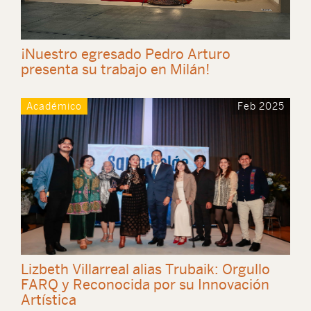
¡Nuestro egresado Pedro Arturo
presenta su trabajo en Milán!
Académico
Feb 2025
Lizbeth Villarreal alias Trubaik: Orgullo
FARQ y Reconocida por su Innovación
Artística