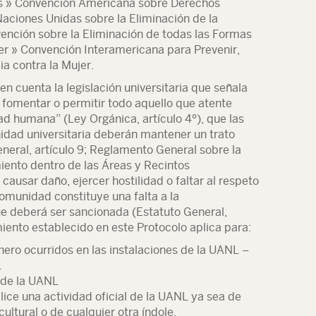
s » Convención Americana sobre Derechos
aciones Unidas sobre la Eliminación de la
vención sobre la Eliminación de todas las Formas
er » Convención Interamericana para Prevenir,
ia contra la Mujer.
n cuenta la legislación universitaria que señala
 fomentar o permitir todo aquello que atente
idad humana” (Ley Orgánica, artículo 4º), que las
idad universitaria deberán mantener un trato
eneral, artículo 9; Reglamento General sobre la
iento dentro de las Áreas y Recintos
e causar daño, ejercer hostilidad o faltar al respeto
comunidad constituye una falta a la
ue deberá ser sancionada (Estatuto General,
miento establecido en este Protocolo aplica para:
nero ocurridos en las instalaciones de la UANL –
L
l de la UANL
lice una actividad oficial de la UANL ya sea de
ultural o de cualquier otra índole.