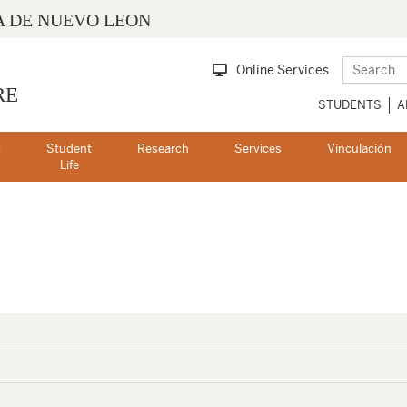
 DE NUEVO LEON
Online Services
RE
STUDENTS
A
c
Student
Research
Services
Vinculación
s
Life